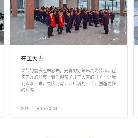
开工大吉
春节的喜庆还未散去，元宵的灯笼已高高挂起。在
这美好的时节，我们迎来了开工大吉的日子。让我
司开展清明节祭扫烈
们欢聚一堂，共庆元宵，开启新的一年，创造更多
的辉煌。...
2026-3-9 15:20:33