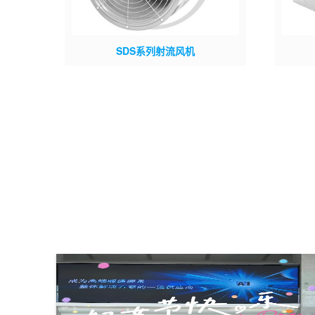
SDS系列射流风机
SDS系列射流风机规格自
上建型号
630mm~1600mm,分单向运转轴流风机和
材质：
可逆式（双向）运转轴流风机二大类，最大
轮类型
推力有3500N，对任一负荷和工况均可选
择高效、低噪声的风机。