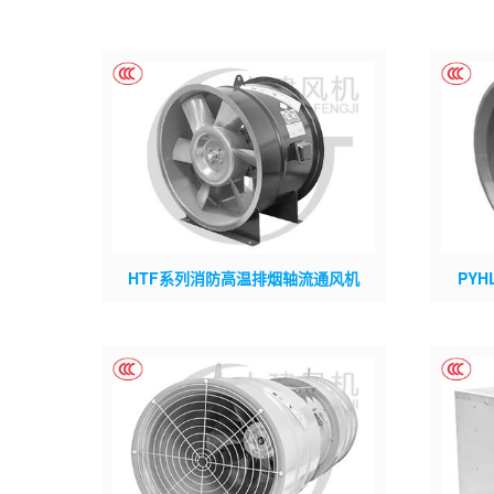
HTF系列消防高温排烟轴流通风机
PY
上建型号：HTF; 市场型号：HYF XPZ XYT
上建型号
ZWF; 材质：整机碳钢; 叶轮类型：直形轴
XPZ X
流轮毂;
型：锥