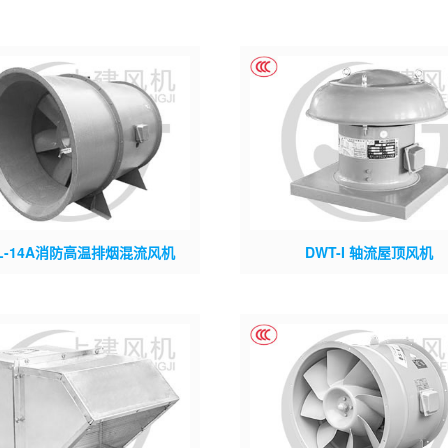
HL-14A消防高温排烟混流风机
DWT-I 轴流屋顶风机
：PYHL-14A; 市场型号：HYF
上建型号：DWT-I; 市场型号：BDW 
YT ZWF; 材质：整机碳钢; 叶轮类
SFS WS AF等; 材质：防雨帽玻璃
形混流轮毂;
金，其余碳钢；除防雨帽外的其他可
质：碳钢、玻璃钢、不锈钢、铝合金