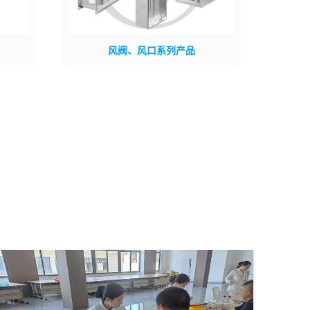
风阀、风口系列产品
F等;
用途：风阀用于暖通工程、净化系统风量控
镀锌
制与调节及消防防排烟系统火灾时烟气控
制。其中防火阀分70℃与150℃（排油
烟）及排烟防火阀（280℃），阀体平时常
开，排烟阀为平时常闭（无温杆）