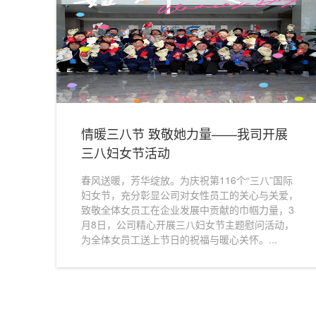
情暖三八节 致敬她力量——我司开展
三八妇女节活动
春风送暖，芳华绽放。为庆祝第116个“三八”国际
缅怀革命先烈 传承红色精神——我
妇女节，充分彰显公司对女性员工的关心与关爱，
士墓活动
致敬全体女员工在企业发展中贡献的巾帼力量，3
月8日，公司精心开展三八妇女节主题慰问活动，
2026-4-8 13:40:34
为全体女员工送上节日的祝福与暖心关怀。...
2026-4-8 13:31:00