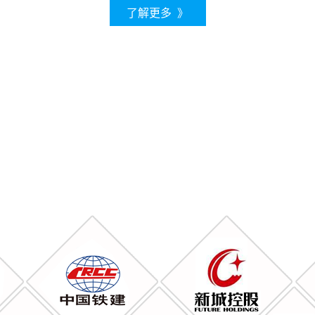
了解更多 》
战略客户&合作伙伴
20余年风雨兼程，我们初心不改！
一路前行，感谢有你！