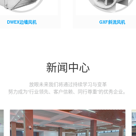
DWEX边墙风机
GXF斜流风机
：DWEX; 材质：镀锌板; 整机可选
上建型号：GXF; 市场型号：SJG KM
铝合金、不锈钢、玻璃钢、碳钢; 叶
可选材质：碳钢、不锈钢、玻璃钢、
：十字架式轴流轮毂;
板、铝合金；
新闻中心
放眼未来我们将通过持续学习与变革
努力成为“行业领先、客户信赖、同行尊重”的优秀企业。