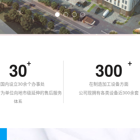
30
300
国内设立30余个办事处
在制造加工设备方面
省为单位向地市级延伸的售后服务
公司现拥有各类设备近300余套
体系