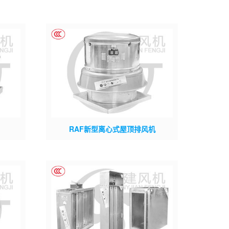
RAF新型离心式屋顶排风机
DWF
上建型号：RAF; 市场型号：RTC REF等;
钢或铝合
材质：覆膜铝合金; 叶轮类型：板式单进风
选材
离心叶轮;
;