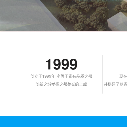
1999
创立于1999年 座落于素有品质之都
现在
创新之城孝德之邦美誉的上虞
并搭建了以